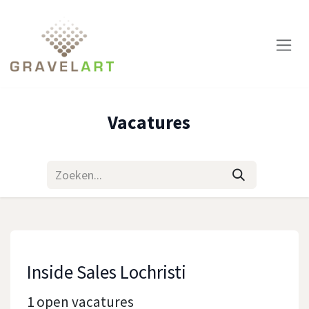
Overslaan naar inhoud
Vacatures
Inside Sales Lochristi
1
open vacatures